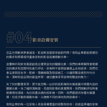
#04
影音設備安裝
您正在規劃商業會議室、影音教室還是家庭劇院嗎？坂和企業都能根據您
的需求和預算提供量身定制的影音設備規劃方案。
音響喇叭和麥克風是創造出優質音效的關鍵元素。我們的專業團隊會根據
您的需求和空間特性進行評估，安裝時不是把設備擺上去就結束，我們也
會注意固定支架、配線、隱藏線路及隔音施工，以確保聲音達到均勻分
佈、清晰和音品質的最佳表現，讓您盡情享受音樂和聲音的魅力。
有了好的聽覺享受，更不能忽略一台好的投影機和布幕是展示視覺內容的
關鍵元素。為了確保清晰度、亮度和影像的真實再現，我們規劃評估時會
根據場地環境，為您挑選合適的投影機。同時，我們還提供多種布幕選
擇，包括手動和電動布幕，以適應不同的場地和用途需求。
坂和企業的每一位安裝人員皆具備豐富的經驗和技術，迅速且準確的安裝