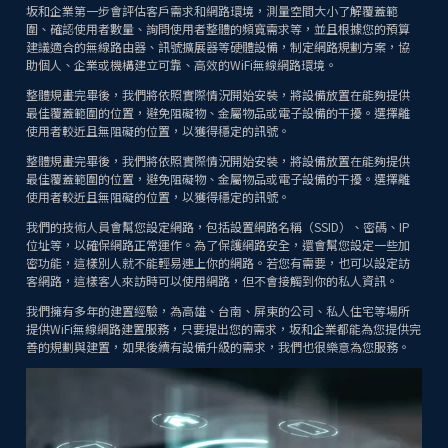
坂和企業第一步會評估客戶需求和網路環境，測量空間大小了解覆蓋範
圍、確認使用者數量、詢問使用者整體的頻寬需求等，並且根據您的預算
建議適合的無線路由器、訊號擴展器等硬體設備，制定網路規劃方案，協
助個人、企業或機構建立可靠、高效的WiFi無線網路環境。
整體規畫完畢後，我們將依照實際情況開始安裝，將設備放置在能夠提供
最佳覆蓋範圍的位置，避免阻礙物、金屬物品或電子設備的干擾。選擇離
使用者較近且無阻礙的位置，以獲得穩定的訊號。
整體規畫完畢後，我們將依照實際情況開始安裝，將設備放置在能夠提供
最佳覆蓋範圍的位置，避免阻礙物、金屬物品或電子設備的干擾。選擇離
使用者較近且無阻礙的位置，以獲得穩定的訊號。
我們的技術人員會幫您設定網路，包括設置網路名稱（SSID）、密碼、IP
位址等，以確保網路正常運作。為了保護網路安全，還會幫您設定一些加
密功能，這樣別人就不能輕易連上你的網路。若您有需要，也可以設定訪
客網路，這樣客人來訪時可以使用網路，但不會接觸到你的私人資訊。
我們擁有多年的建置經驗，為高雄、台南、屏東的公司、私人住宅等場所
提供WiFi無線網路建置服務，只要提出您的需求，坂和企業都能為您提供完
善的規劃與建置，如果後續有設備升級的需求，我們也很樂意為您服務。