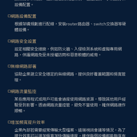
設備配置。
網路設備配置
根據架構規劃進行配線，安裝router路由器、switch交換器等硬
體設備。
網路安全設置
設定相關安全措施，例如防火牆、入侵檢測系統和虛擬專用網
路，保護網路免受未授權訪問和惡意軟體的威脅。
無線網路部署
協助企業建立安全穩定的無線網路，提供良好覆蓋範圍和頻寬管
理。
網路流量監控
某些應用程式或用戶可能會過度使用網路資源，導致其他用戶經
驗受到影響。透過網路流量控管，避免不當使用，確保網路運作
順暢。
增加頻寬提升效率
企業內部若需要經常傳輸大型檔案、遠端視訊會議等情況，為了
提升效率可以增加頻寬加快傳輸速度，確保每個設備都能夠享有