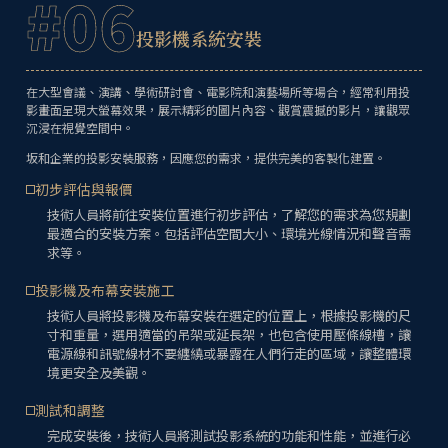
#06
投影機系統安裝
在大型會議、演講、學術研討會、電影院和演藝場所等場合，經常利用投
影畫面呈現大螢幕效果，展示精彩的圖片內容、觀賞震撼的影片，讓觀眾
沉浸在視覺空間中。
坂和企業的投影安裝服務，因應您的需求，提供完美的客製化建置。
初步評估與報價
技術人員將前往安裝位置進行初步評估，了解您的需求為您規劃
最適合的安裝方案。包括評估空間大小、環境光線情況和聲音需
求等。
投影機及布幕安裝施工
技術人員將投影機及布幕安裝在選定的位置上，根據投影機的尺
寸和重量，選用適當的吊架或延長架，也包含使用壓條線槽，讓
電源線和訊號線材不要纏繞或暴露在人們行走的區域，讓整體環
境更安全及美觀。
測試和調整
完成安裝後，技術人員將測試投影系統的功能和性能，並進行必