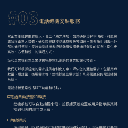
#03
電話總機安裝服務
當企業組織越來越龐大，員工也隨之增加，如果通信流程不明確，可能會
導致來電無人接聽、通話錯誤轉接或訊息丟失等問題。想要簡化組織內外
部的通訊流程，安裝電話總機系統能夠有效降低通訊混亂的狀況，提供更
高效、方便和統一的溝通方式。
坂和企業擁有為企業建置完整電話網路的專業知識和技術。
我們可以根據組織的需求提供客制化方案，評估您的通信需求，包括用戶
數量、通話量、擴展需求等，並根據這些需求設計和部署適合的電話總機
系統。
電話總機通常包括以下功能和特點：
電話自動接聽和轉接
總機系統可以自動接聽來電，並根據預設設置或用戶指示將其轉
接到相應的部門或人員。
內線通話
內部職員可以通過撥打內線號碼直接進行通話，而無需撥打外部