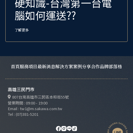
硬知識-台灣第一台電
腦如何運送??
了解更多
首頁
服務項目
最新消息
解決方案
案例分享
合作品牌
部落格
高雄三民門市
807台灣高雄市三民區本和街55號
營業時間 : 09:00 - 19:00
Email : tw1@m.sakawa.com.tw
Tel : (07)381-5201