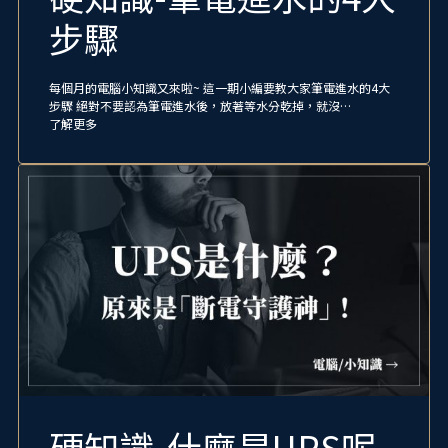
步驟
每個月的電腦小知識又來啦~ 這一期小編要教大家筆電進水的4大
步驟 絕對不要認為筆電進水後，放著等水分乾掉，就沒…
了解更多
硬知識-什麼是UPS呢