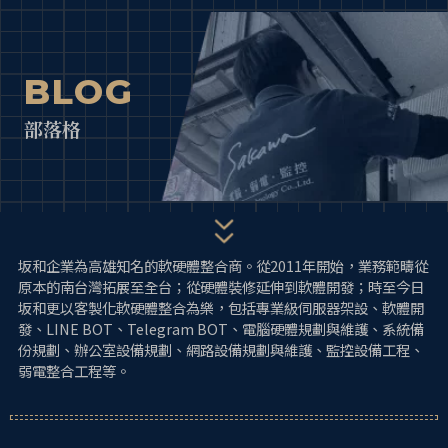
跳
單
至
主
BLOG
要
內
部落格
容
坂和企業為高雄知名的軟硬體整合商。從2011年開始，業務範疇從
原本的南台灣拓展至全台；從硬體裝修延伸到軟體開發；時至今日
坂和更以客製化軟硬體整合為樂，包括專業級伺服器架設、軟體開
發、LINE BOT、Telegram BOT、電腦硬體規劃與維護、系統備
份規劃、辦公室設備規劃、網路設備規劃與維護、監控設備工程、
弱電整合工程等。