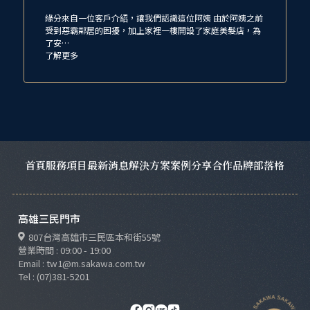
緣分來自一位客戶介紹，讓我們認識這位阿姨 由於阿姨之前
受到惡霸鄰居的困擾，加上家裡一樓開設了家庭美髮店，為
了安…
了解更多
首頁
服務項目
最新消息
解決方案
案例分享
合作品牌
部落格
高雄三民門市
807台灣高雄市三民區本和街55號
營業時間 : 09:00 - 19:00
Email : tw1@m.sakawa.com.tw
Tel : (07)381-5201