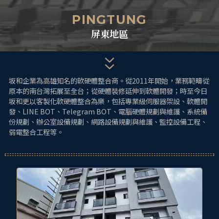
跳
單
至
PINGTUNG
主
屏東地區
要
內
容
坂和企業為高雄知名的軟硬體整合商。從2011年開始，業務範疇從
原本的南台灣拓展至全台；從硬體裝修延伸到軟體開發；時至今日
坂和更以客製化軟硬體整合為樂，包括專業級伺服器架設、軟體開
發、LINE BOT、Telegram BOT、電腦硬體規劃與維護、系統備
份規劃、辦公室設備規劃、網路設備規劃與維護、監控設備工程、
弱電整合工程等。