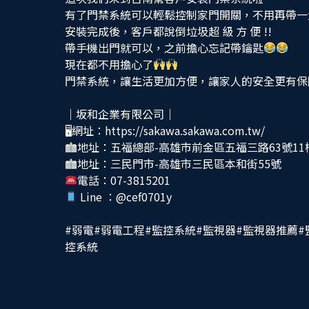
有了門禁系統可以輕鬆控制家門開關，不用再帶一
安裝完成後，客戶都說倒垃圾超 級 方 便 !!
帶手機出門就可以，之前擔心忘記帶鑰匙
現在都不用擔心了
門禁系統，讓生活更加方便，讓家人的安全更有保
｜坂和企業有限公司｜
🖥網址：https://sakawa.sakawa.com.tw/
地址：五福總部-高雄市前金區五福三路63號11
地址：三民門市-高雄市三民區本和街55號
電話：07-3815201
Line ：
@cef0701y
#弱電
#弱電工程
#監控系統
#監視器
#監視器推薦
#
控系統