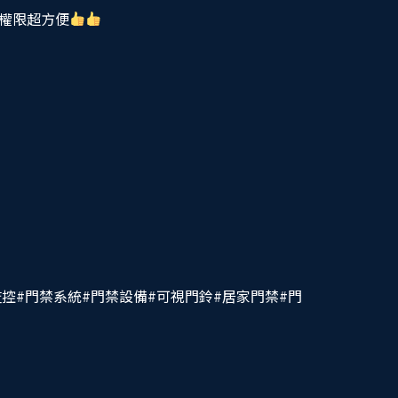
權限超方便
監控
#門禁系統
#門禁設備
#可視門鈴
#居家門禁
#門