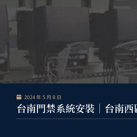
跳
至
主
要
內
容
2024 年 5 月 8 日
台南門禁系統安裝｜台南西