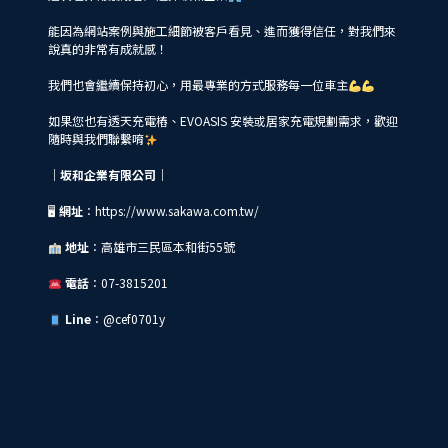
能因為網站案例與施工細節被客戶看見、進而獲得信任，對我們來
說真的非常有成就感！
我們也會繼續保持初心，用最專業的方式服務每一位車主
如果您也有透天充電樁、EVOASIS 安裝或居家充電規劃需求，歡迎
隨時與我們聯繫唷
｜坂和企業有限公司｜
🖥
網址
：
https://www.sakawa.com.tw/
地址
：高雄市三民區本和街55號
電話
：07-3815201
Line
：@cef0701y