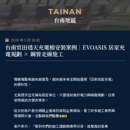
跳
單
至
TAINAN
主
台南地區
要
內
容
2026 年 5 月 26 日
台南官田透天充電樁安裝案例｜EVOASIS 居家充
電規劃 × 鋼管走線施工
隨著電動車越來越普及，越來越多車主開始重視「回家就能充電」
的便利性。
尤其透天住宅擁有固定車位，只要提前做好電力與線路規劃，日常
使用真的方便非常多！
這次的客戶是在網路上搜尋到坂和企業網站，看了許多施工案例與
現場照片後，主動與我們聯繫
客戶表示：「看到你們的施工細節與案例分享，感覺真的很專