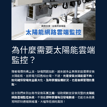
為什麼需要太陽能雲端
監控？
隨著電價持續上漲、缺電問題加劇，越來越多企業與家庭選擇安裝
太陽能板，並將電力回售給台電。不過，
光是安裝太陽能還不夠，
如何確保發電效益最大化、及時掌握設備狀況，也是後續管理的重
點
。
這次我們來到台南市安南區
某工廠
，協助規劃並安裝完整的
太陽能
網路雲端監控系統
，不僅能
即時掌握每日發電數據
，也能在系統異
常時即刻通報與維護，大幅降低損耗風險！