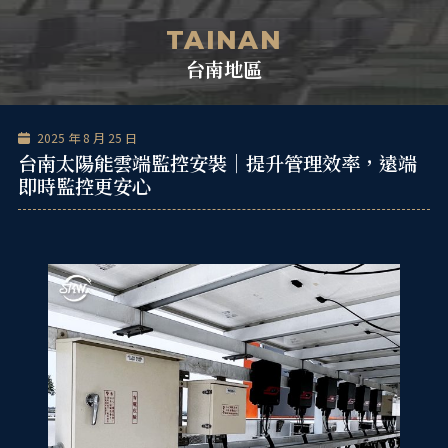
跳
單
至
TAINAN
主
台南地區
要
內
容
2025 年 8 月 25 日
台南太陽能雲端監控安裝｜提升管理效率，遠端
即時監控更安心