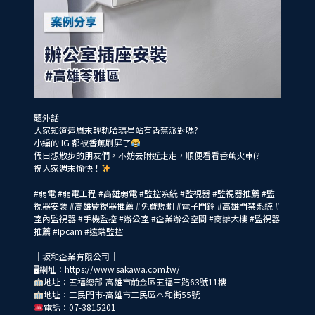
題外話
大家知道這周末輕軌哈瑪星站有香蕉派對嗎?
小編的 IG 都被香蕉刷屏了
假日想散步的朋友們，不妨去附近走走，順便看看香蕉火車(?
祝大家週末愉快！
#弱電
#弱電工程
#高雄弱電
#監控系統
#監視器
#監視器推薦
#監
視器安裝
#高雄監視器推薦
#免費規劃
#電子門鈴
#高雄門禁系統
#
室內監視器
#手機監控
#辦公室
#企業辦公空間
#商辦大樓
#監視器
推薦
#Ipcam
#遠端監控
｜坂和企業有限公司｜
🖥網址：https://www.sakawa.com.tw/
地址：五福總部-高雄市前金區五福三路63號11樓
地址：三民門市-高雄市三民區本和街55號
電話：07-3815201