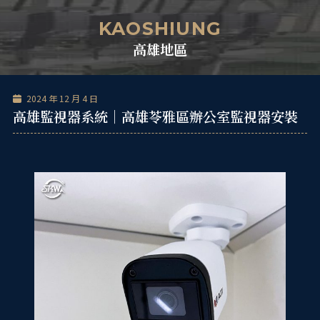
跳
單
至
KAOSHIUNG
主
高雄地區
要
內
容
2024 年 12 月 4 日
高雄監視器系統｜高雄苓雅區辦公室監視器安裝