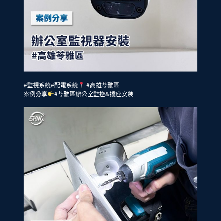
#監視系統
#配電系統
#高雄苓雅區
案例分享
#苓雅區辦公室監控
&插座安裝