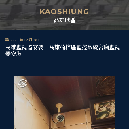
跳
單
至
KAOSHIUNG
主
高雄地區
要
內
容
2023 年 12 月 28 日
高雄監視器安裝｜高雄楠梓區監控系統宮廟監視
器安裝