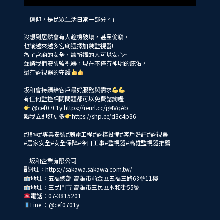
「信仰，是民眾生活日常一部分。」
沒想到居然會有人趁機破壞，甚至偷竊，
也讓越來越多宮廟選擇加裝監視器!
為了宮廟的安全，讓祈福的人可以安心~
並請我們安裝監視器，現在不僅有神明的庇佑，
還有監視器的守護
坂和會持續給客戶最好服務與需求
有任何監控相關問題都可以免費諮詢喔
@cef0701y
https://reurl.cc/gMVqAb
點我立即逛更多
https://shp.ee/d3c4p36
#弱電#專業安裝#弱電工程#監控設備#客戶好評#監視器
#居家安全#安全保障#今日工事#監視器#高雄監視器推薦
｜坂和企業有限公司｜
🖥網址：https://sakawa.sakawa.com.tw/
地址：五福總部-高雄市前金區五福三路63號11樓
地址：三民門市-高雄市三民區本和街55號
電話：07-3815201
Line ：@cef0701y