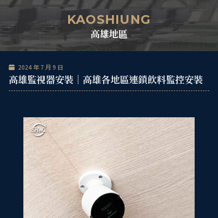
跳
單
至
KAOSHIUNG
主
高雄地區
要
內
容
2024 年 7 月 9 日
高雄監視器安裝｜高雄各地區連鎖飲料監控安裝