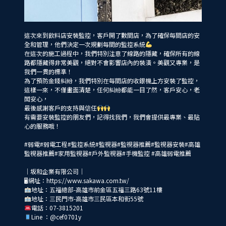
這次來到飲料店安裝監控，客戶開了數間店，為了確保每間店的安
全和管理，他們決定一次規劃每間的監控系統
在這次的施工過程中，我們特別注意了線路的隱藏，確保所有的線
路都隱藏得非常美觀，絕對不會影響店內的裝潢。美觀又專業，是
我們一貫的標準！
為了預防金錢糾紛，我們特別在每間店的收銀機上方安裝了監控，
這樣一來，不僅畫面清楚，任何糾紛都能一目了然，客戶安心，老
闆安心，
最後感謝客戶的支持與信任
有需要安裝監控的朋友們，記得找我們，我們會提供最專業、最貼
心的服務哦！
#弱電
#弱電工程
#監控系統
#監視器
#監視器推薦
#監視器安裝
#高雄
監視器推薦
#家用監視器
#戶外監視器
#手機監控
#高雄弱電推薦
｜坂和企業有限公司｜
🖥網址：https://www.sakawa.com.tw/
地址：五福總部-高雄市前金區五福三路63號11樓
地址：三民門市-高雄市三民區本和街55號
電話：07-3815201
Line ：
@cef0701y