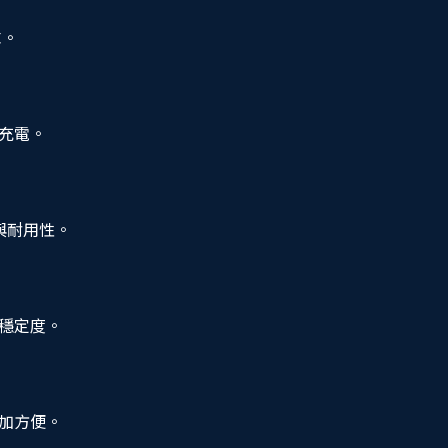
求。
充電。
與耐用性。
穩定度。
加方便。