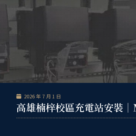
跳
至
主
要
內
容
2026 年 7 月 1 日
高雄楠梓校區充電站安裝｜