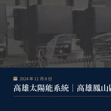
跳
至
主
要
內
容
2024 年 11 月 6 日
高雄太陽能系統｜高雄鳳山