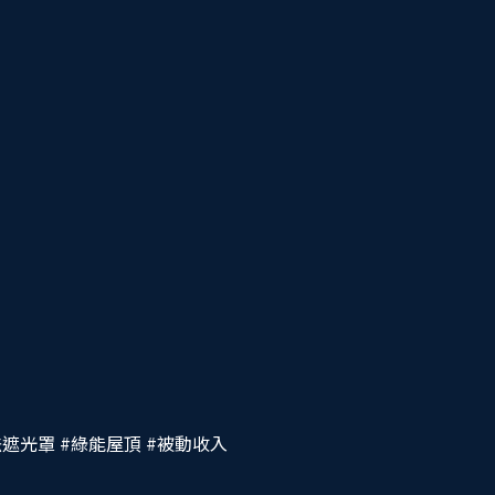
法遮光罩
#綠能屋頂
#被動收入