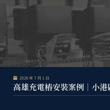
跳
至
主
要
內
容
2026 年 7 月 1 日
高雄充電樁安裝案例｜小港區透