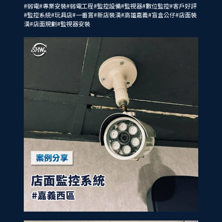
#弱電
#專業安裝
#弱電工程
#監控設備
#監視器
#數位監控
#客戶好評
#監控系統
#玩具店
#一番賞
#新店裝潢
#高雄嘉義
#盲盒公仔
#店面裝
潢
#店面規劃
#監視器安裝