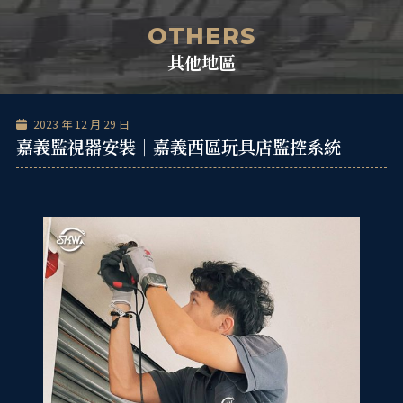
跳
單
至
OTHERS
主
其他地區
要
內
容
2023 年 12 月 29 日
嘉義監視器安裝｜嘉義西區玩具店監控系統