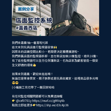
我們來嘉義!抽一番賞啦!!(誤
這次來到玩具店進行監視器安裝
因原本的店鋪空間比較小，老闆便決定搬遷擴建啦~
我們將舊店面的監視器拆卸，並在新店加裝10隻監控，總共16隻~
有了這些監視器可以全方位保護新店，也為店家及顧客營造一個安
全又舒適的環境
如果來到嘉義，歡迎來逛逛唷！
無論您是單身買家、親子族群或是玩具收藏家，這裡商品很多元唷
(小編施工完也帶了一隻回家哈哈
有任何監控相關問題都可以免費諮詢喔
@cef0701y
https://reurl.cc/gMVqAb
點我立即逛更多
https://shp.ee/d3c4p36