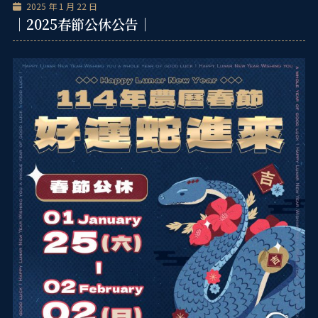
跳
2025 年 1 月 22 日
單
｜2025春節公休公告｜
至
主
要
內
容