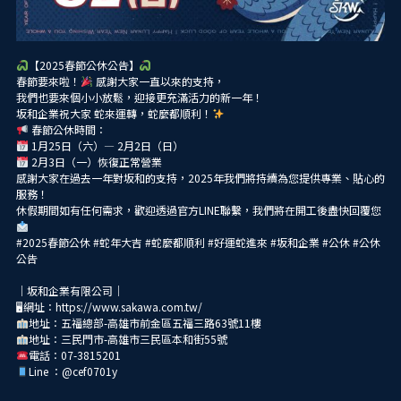
【2025春節公休公告】
春節要來啦！
感謝大家一直以來的支持，
我們也要來個小小放鬆，迎接更充滿活力的新一年！
坂和企業祝大家 蛇來運轉，蛇麼都順利！
春節公休時間：
1月25日（六）— 2月2日（日）
2月3日（一）恢復正常營業
感謝大家在過去一年對坂和的支持，2025年我們將持續為您提供專業、貼心的
服務！
休假期間如有任何需求，歡迎透過官方LINE聯繫，我們將在開工後盡快回覆您
#2025春節公休
#蛇年大吉
#蛇麼都順利
#好運蛇進來
#坂和企業
#公休
#公休
公告
｜坂和企業有限公司｜
🖥網址：https://www.sakawa.com.tw/
地址：五福總部-高雄市前金區五福三路63號11樓
地址：三民門市-高雄市三民區本和街55號
電話：07-3815201
Line ：
@cef0701y