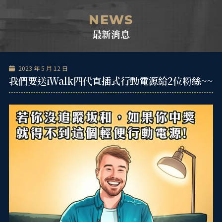
跳
單
至
NEWS
主
最新消息
要
內
容
2023 年 5 月 12 日
我們要送iWalk四代直插式行動電源給2位粉絲~~