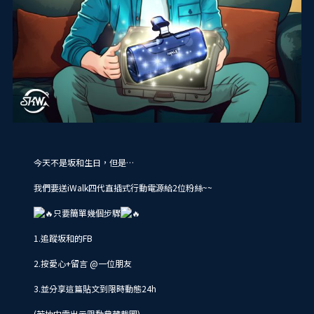
今天不是坂和生日，但是…
我們要送iWalk四代直插式行動電源給2位粉絲~~
只要簡單幾個步驟
1.追蹤坂和的FB
2.按愛心+留言 @一位朋友
3.並分享這篇貼文到限時動態24h
(若抽中需出示限動典藏截圖)