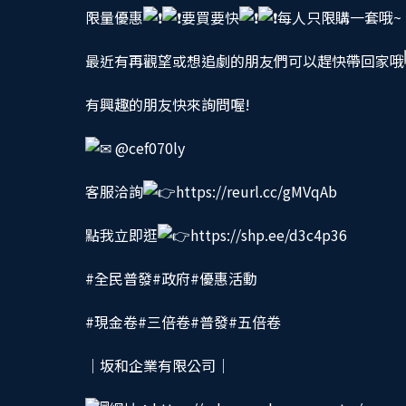
限量優惠
要買要快
每人只限購一套哦~
最近有再觀望或想追劇的朋友們可以趕快帶回家哦
有興趣的朋友快來詢問喔!
@cef070ly
客服洽詢
https://reurl.cc/gMVqAb
點我立即逛
https://shp.ee/d3c4p36
#全民普發
#政府
#優惠活動
#現金卷
#三倍卷
#普發
#五倍卷
｜坂和企業有限公司｜