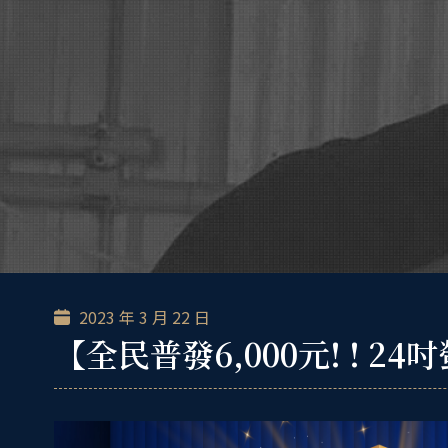
跳
至
主
要
內
容
2023 年 3 月 22 日
【全民普發6,000元! ! 