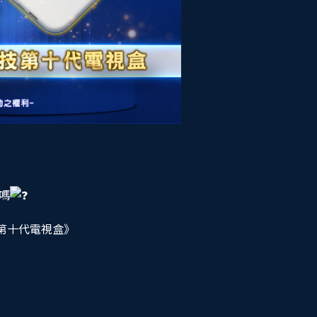
嗎
第十代電視盒》