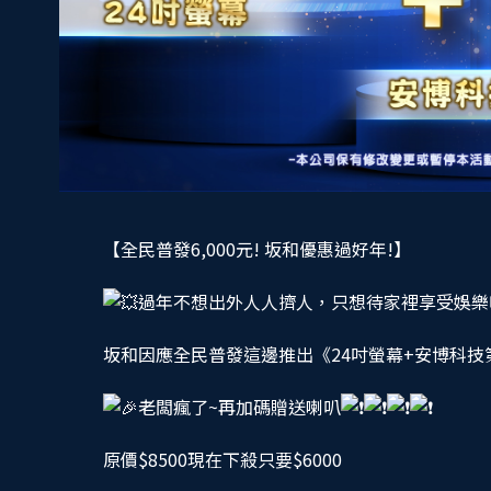
【全民普發6,000元! 坂和優惠過好年!】
過年不想出外人人擠人，只想待家裡享受娛樂
坂和因應全民普發這邊推出《24吋螢幕+安博科技
老闆瘋了~再加碼贈送喇叭
原價$8500現在下殺只要$6000