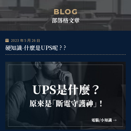
跳
單
至
BLOG
主
部落格文章
要
內
容
2023 年 5 月 26 日
硬知識-什麼是UPS呢 ? ?