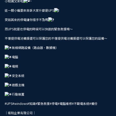
小知識又來啦
~
這一期小編要來告訴大家什麼是UPS
突如其來的停電讓你措手不及嗎
而UPS就是在停電的時候可以快速的緊急救援唷～
不僅提供電池備援還可以保護您的不僅提供電池備援還可以保護您的設備～
無線網路設備（路由器、數據機）
電腦
電視
安全系統
遊戲主機
行動裝置
#UPS
#windows
#知識
#緊急救援
#停電
#電腦維修
#不斷電系統
#備份
｜坂和企業有限公司｜