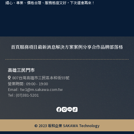
跳
細心、專業、價格合理、服務態度又好，下次還會再來！
單
至
主
要
內
容
首頁
服務項目
最新消息
解決方案
案例分享
合作品牌
部落格
高雄三民門市
807台灣高雄市三民區本和街55號
營業時間 : 09:00 - 19:00
Email : tw1@m.sakawa.com.tw
Tel : (07)381-5201
© 2023 坂和企業 SAKAWA Technology