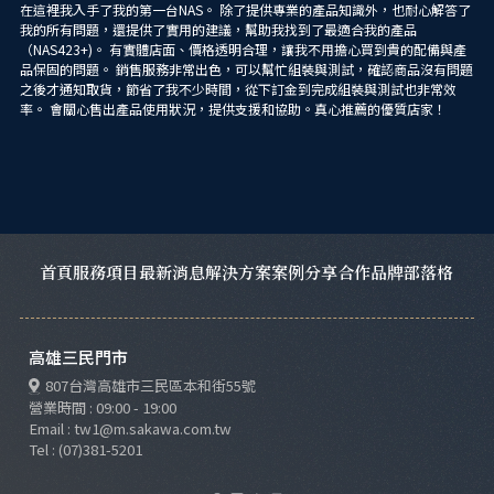
跳
在這裡我入手了我的第一台NAS。 除了提供專業的產品知識外，也耐心解答了
單
我的所有問題，還提供了實用的建議，幫助我找到了最適合我的產品
至
（NAS423+)。 有實體店面、價格透明合理，讓我不用擔心買到貴的配備與產
主
品保固的問題。 銷售服務非常出色，可以幫忙組裝與測試，確認商品沒有問題
之後才通知取貨，節省了我不少時間，從下訂金到完成組裝與測試也非常效
要
率。 會關心售出產品使用狀況，提供支援和協助。真心推薦的優質店家！
內
容
首頁
服務項目
最新消息
解決方案
案例分享
合作品牌
部落格
高雄三民門市
807台灣高雄市三民區本和街55號
營業時間 : 09:00 - 19:00
Email : tw1@m.sakawa.com.tw
Tel : (07)381-5201