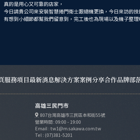
真的是用心又可靠的店家，
今日請貴公司來安裝智慧捲門衛士跟總機更換，今日來訪的技
有想到小細節都幫我們留意到，完工後也為現場以及機子整理
頁
服務項目
最新消息
解決方案
案例分享
合作品牌
部
高雄三民門市
807台灣高雄市三民區本和街55號
營業時間 : 09:00 - 19:00
Email : tw1@m.sakawa.com.tw
Tel : (07)381-5201