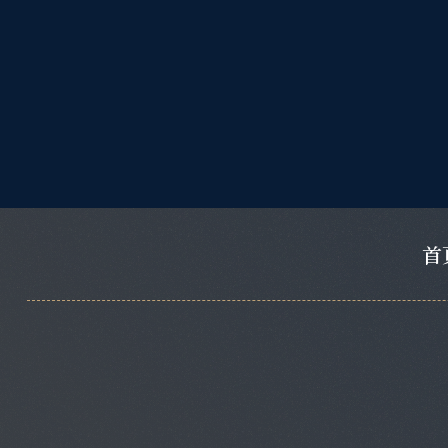
跳
至
主
要
內
容
首